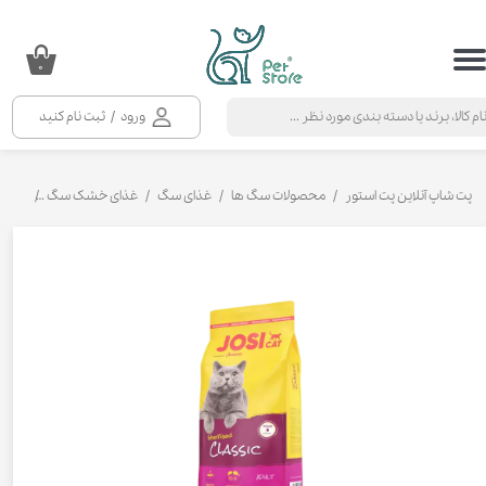
حساب کاربری من
۰
تغییر گذر واژه
ورود
/
ثبت نام کنید
سفارشات
خروج از حساب کاربری
پت شاپ آنلاین پت استور
محصولات سگ ها
غذای سگ
غذای خشک سگ
غذای خ