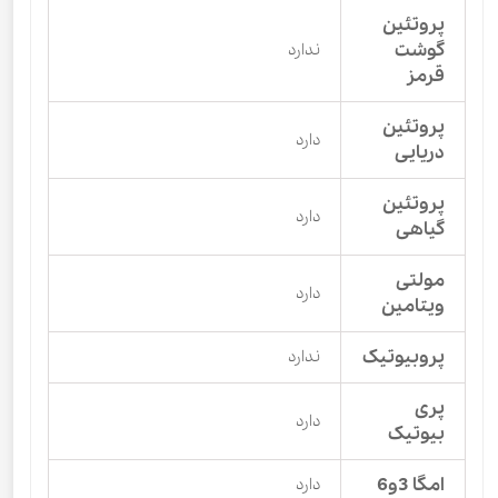
پروتئین
گوشت
ندارد
قرمز
پروتئین
دارد
دریایی
پروتئین
دارد
گیاهی
مولتی
دارد
ویتامین
پروبیوتیک
ندارد
پری
دارد
بیوتیک
امگا 3و6
دارد