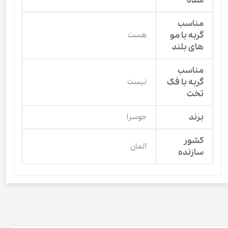
شده
مناسب
گربه با مو
هست
های بلند
مناسب
گربه با فک
نیست
تخت
برند
جوسرا
کشور
آلمان
سازنده