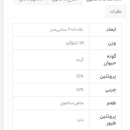
نظرات
ابعاد
۵۰×۱۰×۳۰ سانتی‌متر
وزن
18 کیلوگرم
گونه
گربه
حیوان
پروتئین
32%
چربی
10%
طعم
ماهی سالمون
پروتئین
دارد
طیور