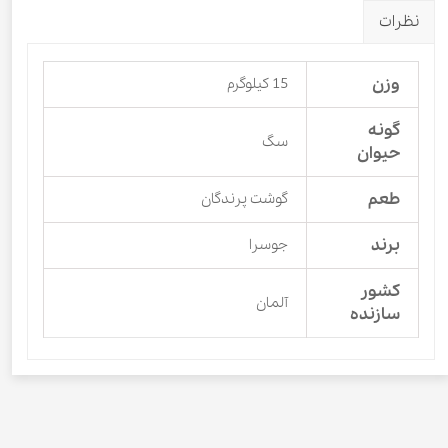
نظرات
وزن
15 کیلوگرم
گونه
سگ
حیوان
طعم
گوشت پرندگان
برند
جوسرا
کشور
آلمان
سازنده