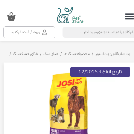
حساب کاربری من
۰
تغییر گذر واژه
ورود
/
ثبت نام کنید
سفارشات
خروج از حساب کاربری
پت شاپ آنلاین پت استور
محصولات سگ ها
غذای سگ
غذای خشک سگ
غذای 
تاریخ انقضا: 12/2025