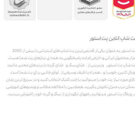
ت شاپ آنلاین پت استور
پت استور به عنوان یکی از قدیمی‌ترین پت شاپ های اینترنتی با بیش از 3000
زار محصول ایرانی و خارجی آماده پاسخگویی به همه ی نیازهای پت شما هست.
ت شاپ پت استور، ویترینی از غذای سگ و غذای گربه با برندهای معتبر مانند:
ویال کنین، جوسرا و .. همراه با طیف وسیعی از لوازم جانبی برای پت شما است.
الای مورد نیاز پت خود را میتوانید با چند کلیک انتخاب کنید و در سریع ترین زمان
مکن درب منزل تحویل بگیرید. همچنین با مطالعه مطالب و ویدیوهای آموزشی
ر وبلاگ پت استور میتوانید راههای نگهداری از سگ و گربه خود را آموزش ببینید.