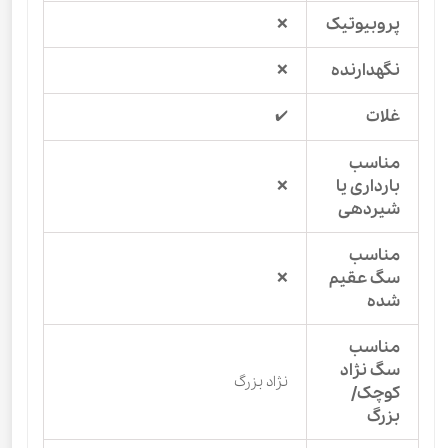
پروبیوتیک
❌
نگهدارنده
❌
غلات
✔️
مناسب
بارداری یا
❌
شیردهی
مناسب
سگ عقیم
❌
شده
مناسب
سگ نژاد
نژاد بزرگ
کوچک/
بزرگ