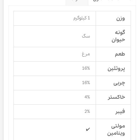
وزن
1 کیلوگرم
گونه
سگ
حیوان
طعم
مرغ
پروتئین
16%
چربی
16%
خاکستر
4%
فیبر
2%
مولتی
✔️
ویتامین