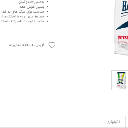
هضم راحت و آسان
حوله سگ
غذا گربه
بسیار خوش طعم
مناسب برای سگ های بد غذا
ربه
محافظ فلور روده با استفاده از 
حتما با توصیه دامپزشک استفا
ر بچه گربه
وله گربه
افزودن به علاقه مندی ها
1 کیلوگرم