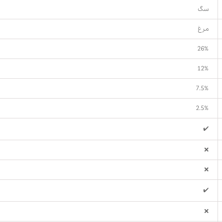
سگ
مرغ
26%
12%
7.5%
2.5%
✔️
❌
❌
✔️
❌