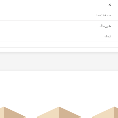
❌
همه نژادها
هپی داگ
آلمان