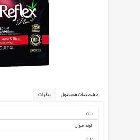
لباس و 
ظرف آب و 
اسکرچر گ
شیشه شی
لباس و ح
مشخصات محصول
نظرات
وزن
گونه حیوان
برند