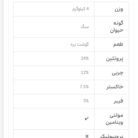
وزن
4 کیلوگرم
گونه
سگ
حیوان
طعم
گوشت بره
پروتئین
24%
چربی
12%
خاکستر
7.5%
فیبر
3%
مولتی
✔️
ویتامین
پروبیوتیک
❌