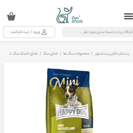
حساب کاربری من
۰
تغییر گذر واژه
ورود
/
ثبت نام کنید
سفارشات
خروج از حساب کاربری
پت شاپ آنلاین پت استور
محصولات سگ ها
غذای سگ
غذای خشک سگ
غذای خ