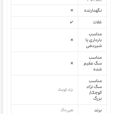
نگهدارنده
❌
غلات
✔️
مناسب
بارداری یا
❌
شیردهی
مناسب
سگ عقیم
❌
شده
مناسب
سگ نژاد
نژاد کوچک
کوچک/
بزرگ
برند
هپی داگ