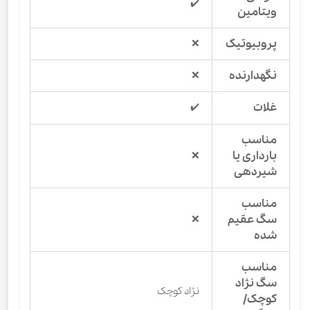
✔️
ویتامین
پروبیوتیک
❌
نگهدارنده
❌
غلات
✔️
مناسب
بارداری یا
❌
شیردهی
مناسب
سگ عقیم
❌
شده
مناسب
سگ نژاد
نژاد کوچک
کوچک/