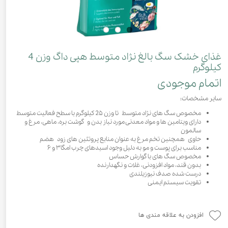
غذای خشک سگ بالغ نژاد متوسط هپی داگ وزن 4
کیلوگرم
اتمام موجودی
سایر مشخصات:
مخصوص سگ های نژاد متوسط تا وزن 2۵ کیلوگرم با سطح فعالیت متوسط
دارای ویتامین ها و مواد معدنی مورد نیاز بدن و گوشت بره، ماهی، مرغ و
سالمون
حاوی همچنین تخم مرغ به عنوان منابع پروتئین های زود هضم
مناسب برای پوست و مو به دلیل وجود اسیدهای چرب امگا۳ و ۶
مخصوص سگ های با گوارش حساس
بدون قند، مواد افزودنی، غلات و نگهدارنده
درست شده صدف نیوزیلندی
تقویت سیستم ایمنی
افزودن به علاقه مندی ها