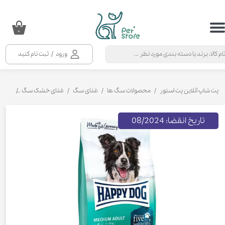
حساب کاربری من
۰
تغییر گذر واژه
ورود
/
ثبت نام کنید
سفارشات
خروج از حساب کاربری
پت شاپ آنلاین پت استور
محصولات سگ ها
غذای سگ
غذای خشک سگ
غذای خ
تاریخ انقضا: 08/2024