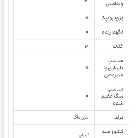
ویتامین
پروبیوتیک
❌
نگهدارنده
❌
غلات
✔️
مناسب
بارداری یا
❌
شیردهی
مناسب
سگ عقیم
❌
شده
برند
هپی داگ
کشور مبدا
آلمان