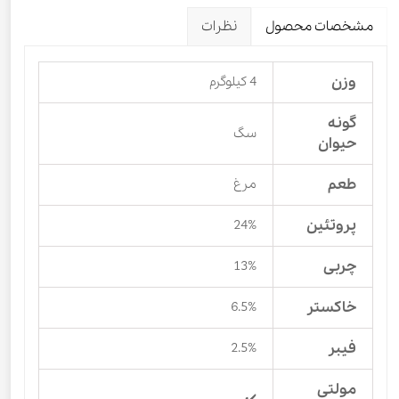
مشخصات محصول
نظرات
وزن
4 کیلوگرم
گونه
سگ
حیوان
طعم
مرغ
پروتئین
24%
چربی
13%
خاکستر
6.5%
فیبر
2.5%
مولتی
✔️