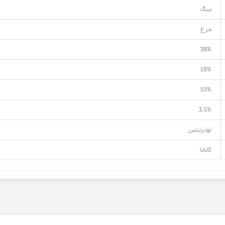
سگ
مرغ
38%
18%
10%
3.5%
نوترینس
کانادا