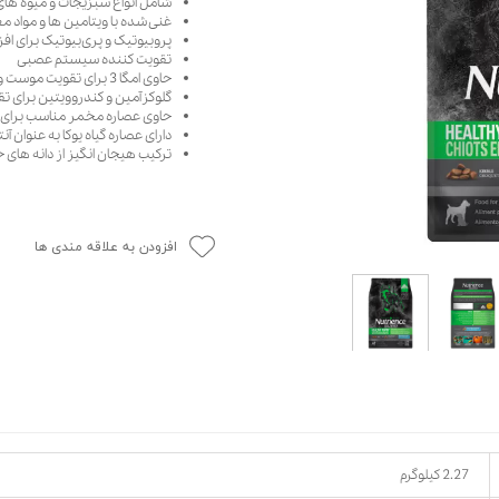
شامل انواع سبزیجات و میوه های فرآوری
غنی شده با ویتامین ها و مواد 
حوله سگ
غذا گربه
پروبیوتیک و پری‌بیوتیک برای 
ربه
تقویت کننده سیستم عصبی
حاوی امگا 3 برای تقویت موست و مو
ر بچه گربه
گلوکزآمین و کندروویتین برای 
وله گربه
حاوی عصاره مخمر مناسب برای
دارای عصاره گیاه یوکا به عنوان آ
ترکیب هیجان انگیز از دانه های خشک 
افزودن به علاقه مندی ها
2.27 کیلوگرم