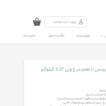
ورود
/
ثبت نام کنید
۰
حساب کاربری من
فروش ویژه
بلاگ پت استور
تماس با ما
تغییر گذر واژه
سفارشات
سلامتی گربه
سلامتی سگ
مکمل و ویتامین سگ
مالت و مولتی ویتامین گربه
خروج از حساب کاربری
انواع قطره سگ
انواع اسپری گربه
انواع قطره گربه
انواع اسپری سگ
طعم مرغ وزن 2.27 کیلوگرم
کرم دست و پای سگ
ادها
 و حساس به مزه
یتونوترینتی ( تقویت کننده سیستم ایمنی )
 مرغ بدون استخوان و محصولات جانبی