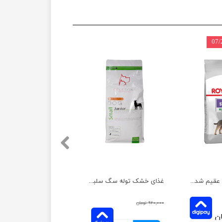
غذای خشک سگ عقیم شده نژاد کوچک رویال کنین وزن 3 کیلوگرم
غذای خشک توله سگ سلبن مدل نژاد کوچک وزن 2 کیلوگرم
۹۲۰,۰۰۰ تومان