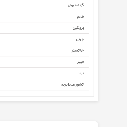
گونه حیوان
طعم
پروتئین
چربی
خاکستر
فیبر
برند
کشور مبدا برند