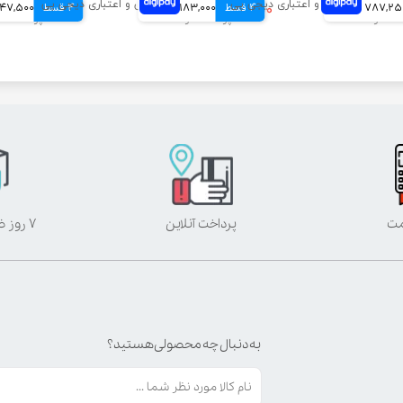
787,2 تومانی
4 قسط
۷۳۲,۰۰۰ تومان
183,000 تومانی
4 قسط
3,247,500 ت
مت
پرداخت آنلاین
۷ روز ضمانت بازگشت
به دنبال چه محصولی هستید؟