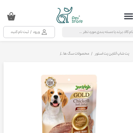
حساب کاربری من
۰
تغییر گذر واژه
ورود
/
ثبت نام کنید
سفارشات
خروج از حساب کاربری
پت شاپ آنلاین پت استور
محصولات سگ ها
تشویقی سگ جرهای سافت با طعم مرغ وزن 300