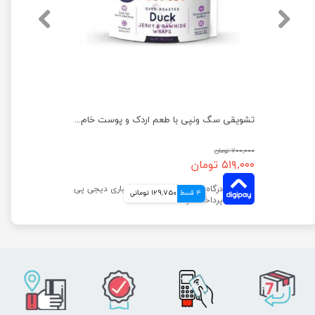
غذای خشک سگ بالغ نژاد کوچک مفید با طعم مرغ و ماهی وزن 2 کیلوگرم
تشویقی سگ ونپی با طعم اردک و پوست خام وزن 100 گرم
۷۰۰,۰۰۰ تومان
۵۱۹,۰۰۰ تومان
4 قسط
129,750 تومانی