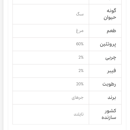
گونه
سگ
حیوان
طعم
مرغ
پروتئین
60%
چربی
2%
فیبر
2%
رطوبت
20%
برند
جرهای
کشور
تایلند
سازنده