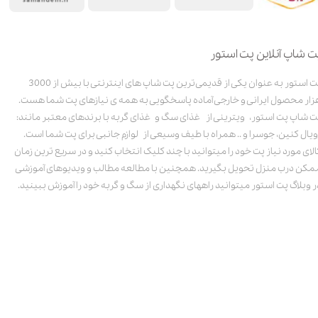
ت شاپ آنلاین پت استور
پت استور به عنوان یکی از قدیمی‌ترین پت شاپ های اینترنتی با بیش از 3000
زار محصول ایرانی و خارجی آماده پاسخگویی به همه ی نیازهای پت شما هست.
ت شاپ پت استور، ویترینی از غذای سگ و غذای گربه با برندهای معتبر مانند:
ویال کنین، جوسرا و .. همراه با طیف وسیعی از لوازم جانبی برای پت شما است.
الای مورد نیاز پت خود را میتوانید با چند کلیک انتخاب کنید و در سریع ترین زمان
مکن درب منزل تحویل بگیرید. همچنین با مطالعه مطالب و ویدیوهای آموزشی
ر وبلاگ پت استور میتوانید راههای نگهداری از سگ و گربه خود را آموزش ببینید.