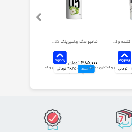
محلول ضد عفونی کننده و تمیز کننده رداسپرینگ مدل نانو سیلور حجم 1 لیتر
شامپو سگ رداسپرینگ U5 روزانه با رایحه سیب ترش حجم 300 میلی لیتر
۳۸۵,۰۰۰ تومان
مانی
4 قسط
96,250 تومانی