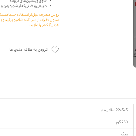
حاوی ویتامین‌های گروه B
طبیعی و خنثی که از شوره زدن و
حوله سگ
غذا گربه
روش مصرف: قبل از استفاده حتما دستکش 
ربه
ستون فقرات از سر تا دم شامپو بزنید و 
ر بچه گربه
خوبی آبکشی نمایید.
وله گربه
افزودن به علاقه مندی ها
5×5×22 سانتی‌متر
250 گرم
سگ