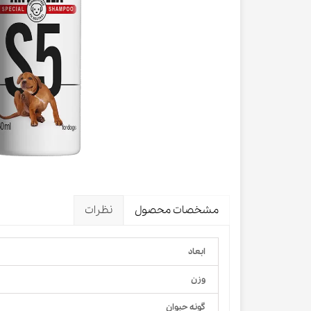
لباس و 
ظرف آب و 
اسکرچر گ
شیشه شی
لباس و ح
مشخصات محصول
نظرات
ابعاد
وزن
گونه حیوان