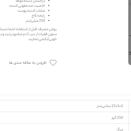
درخشان کننده موها
خاصیت ضدعفونی کننده
حوله سگ
غذا گربه
شاداب کننده پوست
ربه
رایحه کاج
250 میلی‌لیتر
ر بچه گربه
روش مصرف: قبل از استفاده حتما دستکش 
وله گربه
ستون فقرات از سر تا دم شامپو بزنید و 
خوبی آبکشی نمایید.
افزودن به علاقه مندی ها
5×5×22 سانتی‌متر
250 گرم
سگ