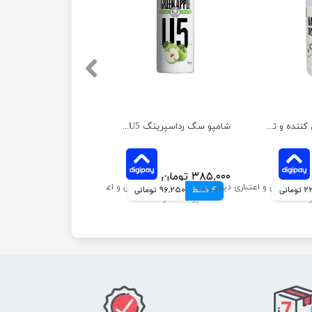
محلول ضد عفونی کننده و تمیز کننده رداسپرینگ مدل نانو سیلور حجم 1 لیتر
شامپو سگ رداسپرینگ U5 روزانه با رایحه سیب ترش حجم 300 میلی لیتر
۳۸۵,۰۰۰ تومان
مانی
4 قسط
96,250 تومانی