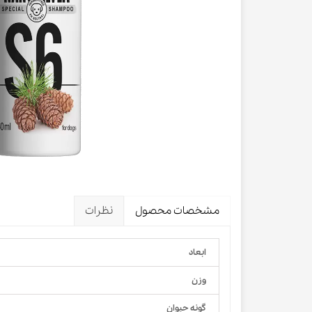
لباس و 
ظرف آب و 
اسکرچر گ
شیشه شی
لباس و ح
مشخصات محصول
نظرات
ابعاد
وزن
گونه حیوان