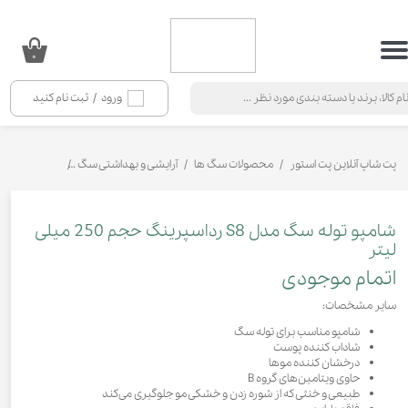
حساب کاربری من
۰
تغییر گذر واژه
ورود
/
ثبت نام کنید
سفارشات
خروج از حساب کاربری
پت شاپ آنلاین پت استور
محصولات سگ ها
آرایشی و بهداشتی سگ
شامپو و نرم ک
شامپو توله سگ مدل S8 رداسپرینگ حجم 250 میلی
لیتر
اتمام موجودی
سایر مشخصات:
شامپو مناسب برای توله سگ
شاداب کننده پوست
درخشان کننده موها
حاوی ویتامین‌های گروه B
طبیعی و خنثی که از شوره زدن و خشکی مو جلوگیری می‌کند