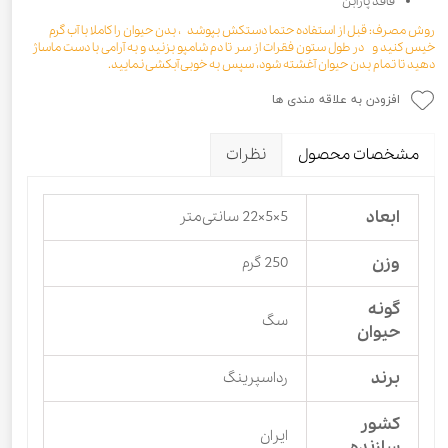
فاقد پارابن
روش مصرف: قبل از استفاده حتما دستکش بپوشد ، بدن حیوان را کاملا با آب گرم
خیس کنید و در طول ستون فقرات از سر تا دم شامپو بزنید و به آرامی با دست ماساژ
دهید تا تمام بدن حیوان آغشته شود، سپس به خوبی آبکشی نمایید.
افزودن به علاقه مندی ها
مشخصات محصول
نظرات
ابعاد
5×5×22 سانتی‌متر
وزن
250 گرم
گونه
سگ
حیوان
برند
رداسپرینگ
کشور
ایران
سازنده