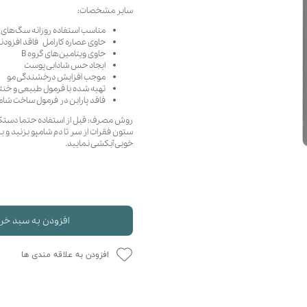
سایر مشخصات:
حوله سگ
غذا گربه
مناسب استفاده روزانه سگ‌های ب
ربه
حاوی عصاره کارامل فاقد افزودن
ر بچه گربه
حاوی ویتامین‌های گروه B
ایجاد حس شادابی پوست
وله گربه
موجب افزایش درخشندگی مو
تهیه شده با فرمول طبیعی و خن
فاقد پارابن در فرمول ساخت شام
روش مصرف: قبل از استفاده حتما دستکش 
ستون فقرات از سر تا دم شامپو بزنید و 
خوبی آبکشی نمایید.
افزودن به سبد خر
افزودن به علاقه مندی ها