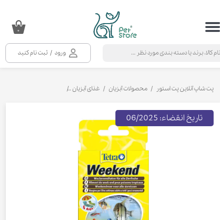
حساب کاربری من
۰
تغییر گذر واژه
ورود
/
ثبت نام کنید
سفارشات
خروج از حساب کاربری
پت شاپ آنلاین پت استور
محصولات آبزیان
غذای آبزیان
غذای ماهی آب شیرین
غذ
تاریخ انقضاء: 06/2025