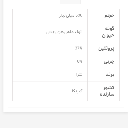
حجم
500 میلی لیتر
گونه
انواع ماهی های زینتی
حیوان
پروتئین
37%
چربی
8%
برند
تترا
کشور
آمریکا
سازنده