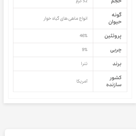
حجم
52 گرم
گونه
انواع ماهی های گیاه خوار
حیوان
پروتئین
46%
چربی
9%
برند
تترا
کشور
آمریکا
سازنده