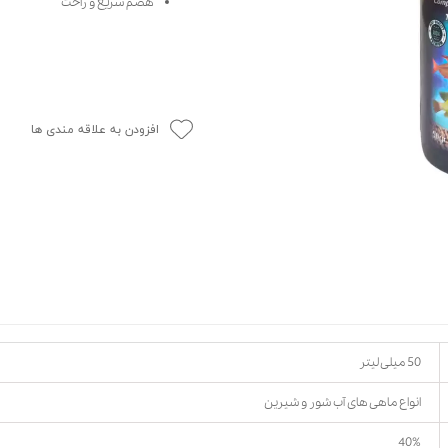
هضم سریع و راحت
حوله سگ
غذا گربه
ربه
ر بچه گربه
وله گربه
افزودن به علاقه مندی ها
50 میلی لیتر
انواع ماهی های آب شور و شیرین
40%