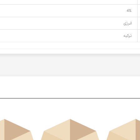
4%
انرژی
ترکیه