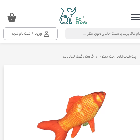
حساب کاربری من
۰
تغییر گذر واژه
ورود
/
ثبت نام کنید
سفارشات
خروج از حساب کاربری
پت شاپ آنلاین پت استور
فروش فوق العاده
عروسک بازی گربه مدل ماهی سویل پت