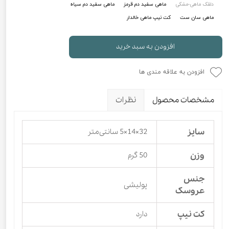
دلقک ماهی-مشکی
ماهی سفید دم قرمز
ماهی سفید دم سیاه
ماهی سان ست
کت نیپ ماهی خالدار
افزودن به سبد خرید
افزودن به علاقه مندی ها
مشخصات محصول
نظرات
سایز
32×14×5 سانتی‌متر
وزن
50 گرم
جنس
پولیشی
عروسک
کت نیپ
دارد