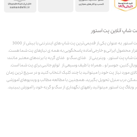
ت شاپ آنلاین پت استور
پت استور به عنوان یکی از قدیمی‌ترین پت شاپ های اینترنتی با بیش از 3000
زار محصول ایرانی و خارجی آماده پاسخگویی به همه ی نیازهای پت شما هست.
ت شاپ پت استور، ویترینی از غذای سگ و غذای گربه با برندهای معتبر مانند:
ویال کنین، جوسرا و .. همراه با طیف وسیعی از لوازم جانبی برای پت شما است.
الای مورد نیاز پت خود را میتوانید با چند کلیک انتخاب کنید و در سریع ترین زمان
مکن درب منزل تحویل بگیرید. همچنین با مطالعه مطالب و ویدیوهای آموزشی
ر وبلاگ پت استور میتوانید راههای نگهداری از سگ و گربه خود را آموزش ببینید.