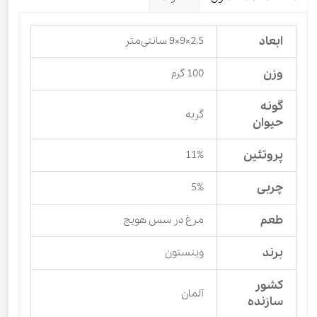
ابعاد
2.5×9×9 سانتی‌متر
وزن
100 گرم
گونه
گربه
حیوان
پروتئین
11%
چربی
5%
طعم
مرغ در سس هویج
برند
وینستون
کشور
آلمان
سازنده