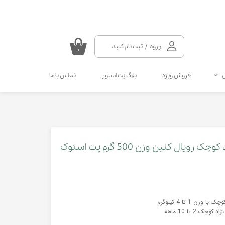
ورود
/
ثبت نام کنید
۰
حساب کاربری من
فروش ویژه
بلاگ پت استور
تماس با ما
تغییر گذر واژه
سفارشات
سلامتی گربه
سلامتی سگ
مکمل و ویتامین سگ
مالت و مولتی ویتامین گربه
خروج از حساب کاربری
انواع قطره سگ
انواع اسپری گربه
انواع قطره گربه
انواع اسپری سگ
ال کنین وزن 500 گرم پت استوک
کرم دست و پای سگ
ن 1 تا 4 کیلوگرم
 2 تا 10 ماهه