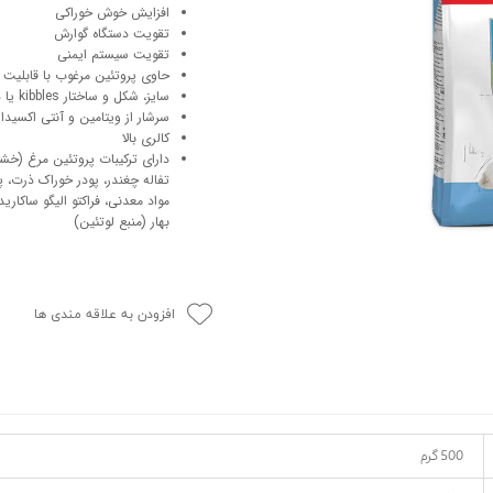
افزایش خوش خوراکی
حوله سگ
غذا گربه
تقویت دستگاه گوارش
تقویت سیستم ایمنی
ربه
حاوی پروتئین مرغوب با قابلیت
ر بچه گربه
سایز، شکل و ساختار kibbles یا دانه های غذایی متناسب برای جویدن آسان
وله گربه
سرشار از ویتامین و آنتی اکسید
کالری بالا
تفاله چغندر، پودر خوراک ذرت، پ
مواد معدنی، فراکتو الیگو ساکاری
بهار (منبع لوتئین)
افزودن به علاقه مندی ها
500 گرم