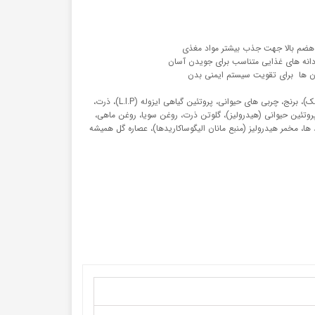
 هضم بالا جهت جذب بیشتر مواد مغذی
ان ها برای تقویت سیستم ایمنی بدن
دارای ترکیبات پروتئین مرغ (خشک)، برنج، چربی های حیوانی، پروتئین گیاهی ایزوله (L.I.P)، ذرت،
روتئین حیوانی (هیدرولیز)، گلوتن ذرت، روغن سویا، روغن ماهی،
د ها، مخمر هیدرولیز (منبع مانان الیگوساکاریدها)، عصاره گل همیشه