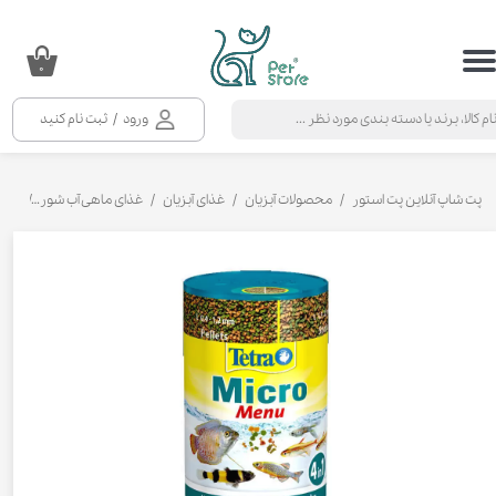
حساب کاربری من
۰
تغییر گذر واژه
ورود
/
ثبت نام کنید
سفارشات
خروج از حساب کاربری
پت شاپ آنلاین پت استور
محصولات آبزیان
غذای آبزیان
غذای ماهی آب شور
غذای 