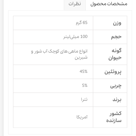
مشخصات محصول
نظرات
وزن
65 گرم
حجم
100 میلی‌لیتر
گونه
انواع ماهی های کوچک آب شور و
حیوان
شیرین
پروتئین
45%
چربی
5%
برند
تترا
کشور
آمریکا
سازنده