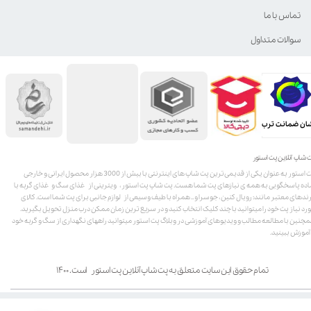
تماس با ما
سوالات متداول
ان ضمانت ترب
 شاپ آنلاین پت استور
پت استور به عنوان یکی از قدیمی‌ترین پت شاپ های اینترنتی با بیش از 3000 هزار محصول ایرانی و خارجی
اده پاسخگویی به همه ی نیازهای پت شما هست. پت شاپ پت استور، ویترینی از غذای سگ و غذای گربه با
ندهای معتبر مانند: رویال کنین، جوسرا و .. همراه با طیف وسیعی از لوازم جانبی برای پت شما است. کالای
رد نیاز پت خود را میتوانید با چند کلیک انتخاب کنید و در سریع ترین زمان ممکن درب منزل تحویل بگیرید.
چنین با مطالعه مطالب و ویدیوهای آموزشی در وبلاگ پت استور میتوانید راههای نگهداری از سگ و گربه خود
 آموزش ببینید.
تمام حقوق این سایت متعلق به پت شاپ آنلاین پت استور است. ۱۴۰۰