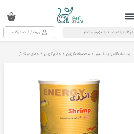
حساب کاربری من
۰
تغییر گذر واژه
ورود
/
ثبت نام کنید
سفارشات
خروج از حساب کاربری
پت شاپ آنلاین پت استور
محصولات آبزیان
غذای آبزیان
غذای میگو
غذا میگو مخص