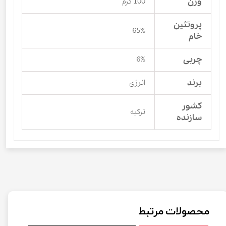
وزن
100 گرم
پروتئین
65%
خام
چربی
6%
برند
انرژی
کشور
ترکیه
سازنده
محصولات مرتبط