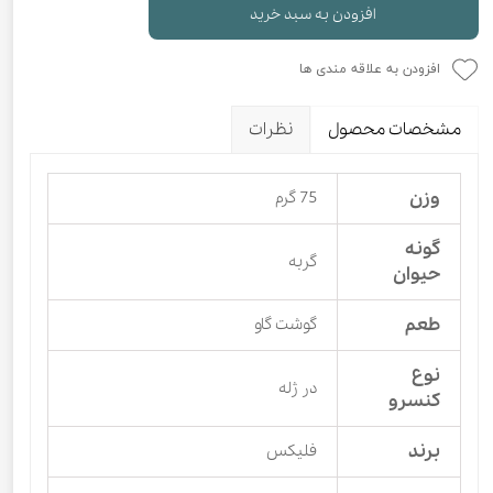
افزودن به سبد خرید
افزودن به علاقه مندی ها
مشخصات محصول
نظرات
وزن
75 گرم
گونه
گربه
حیوان
طعم
گوشت گاو
نوع
در ژله
کنسرو
برند
فلیکس