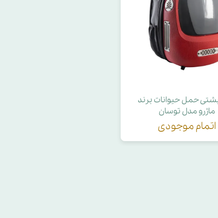
حوله سگ
غذا گربه
ربه
ر بچه گربه
وله گربه
پشتی حمل حیوانات برند
ماژرو مدل توسان
اتمام موجودی