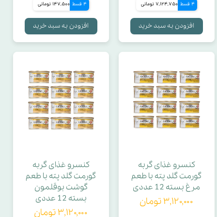
4 قسط
7,124,750 تومانی
4 قسط
147,500 تومانی
تعداد در مجموعه
افزودن به سبد خرید
افزودن به سبد خرید
قابلیت تی کشی
مکش توربو
مناسب سگ نژاد بزرگ
بافت کنسرو
شکر
کنسرو غذای گربه
کنسرو غذای گربه
گورمت گلد پته با طعم
گورمت گلد پته با طعم
گلوتن
مرغ بسته 12 عددی
گوشت بوقلمون
بسته 12 عددی
۳,۱۲۰,۰۰۰ تومان
۳,۱۲۰,۰۰۰ تومان
برند سازنده