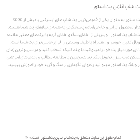
ت شاپ آنلاین پت استور
سیر
پت استور به عنوان یکی از قدیمی‌ترین پت شاپ های اینترنتی با بیش از 3000
زار محصول ایرانی و خارجی آماده پاسخگویی به همه ی نیازهای پت شما هست.
ال تریتوفان
ت شاپ پت استور، ویترینی از غذای سگ و غذای گربه با برندهای معتبر مانند:
ویال کنین، جوسرا و .. همراه با طیف وسیعی از لوازم جانبی برای پت شما است.
عصاره فلفل قرمز
الای مورد نیاز پت خود را میتوانید با چند کلیک انتخاب کنید و در سریع ترین زمان
مکن درب منزل تحویل بگیرید. همچنین با مطالعه مطالب و ویدیوهای آموزشی
ر وبلاگ پت استور میتوانید راههای نگهداری از سگ و گربه خود را آموزش ببینید.
مسقف
طول بند
طول کش
قطر حلقه
تمام حقوق این سایت متعلق به پت شاپ آنلاین پت استور است. ۱۴۰۰