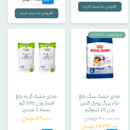
4 قسط
247,500 تومانی
افزودن به سبد خرید
افزودن به سبد خرید
آکواریوم آبزیان مناسب برای
گونه
تاریخ انقضاء : 10/2027
حاوی
مناسب سگ نژاد کوچک/ بزرگ
مناسب بارداری و شیردهی
غذای خشک سگ بالغ
غذای خشک گربه بالغ
ارتفاع برامدگی قابل عبور
نژاد بزرگ رویال کنین
فیدار وزن 500 گرم
وزن 10 کیلوگرم
بسته 2 عددی
۳۰,۰۰۰,۰۰۰ تومان
۵۹۰,۰۰۰ تومان
سن ایده‌آل
۲۸,۴۹۹,۰۰۰ تومان