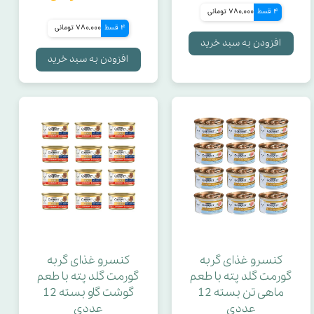
4 قسط
780,000 تومانی
4 قسط
780,000 تومانی
بافت
افزودن به سبد خرید
افزودن به سبد خرید
زینک
ویتامین B
ویتامین A
نوع محصول
چربی خام
کنسرو غذای گربه
کنسرو غذای گربه
گورمت گلد پته با طعم
گورمت گلد پته با طعم
امگا 6
ماهی تن بسته 12
گوشت گاو بسته 12
عددی
عددی