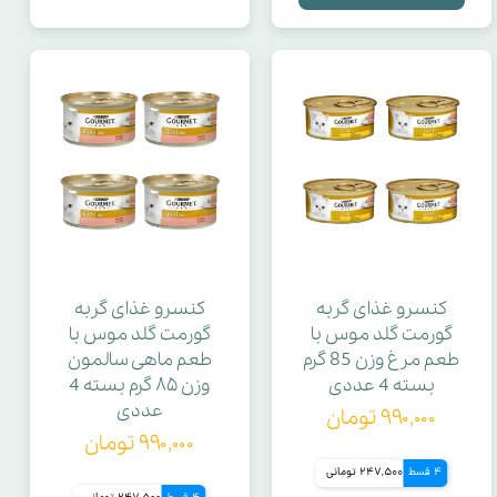
مدت زمان کارکرد
الیاف
برون ده
پروتئین خام
وزن کلی
کنسرو غذای گربه
کنسرو غذای گربه
گورمت گلد موس با
گورمت گلد موس با
وزن کل
طعم مرغ وزن 85 گرم
طعم ماهی سالمون
بسته 4 عددی
وزن ۸۵ گرم بسته 4
عددی
۹۹۰,۰۰۰ تومان
مدت زمان شارژ اولیه
۹۹۰,۰۰۰ تومان
4 قسط
247,500 تومانی
موا معدنی