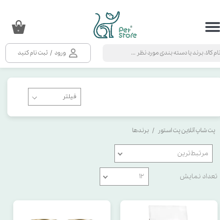
حساب کاربری من
انتخاب مدل
۰
تغییر گذر واژه
طرح
ورود
/
ثبت نام کنید
سفارشات
انتخاب سایز
خروج از حساب کاربری
انتخاب طرح
پت شاپ آنلاین پت استور
برندها
انتخاب رایحه
مرتبط‌ترین
انتخاب پک
تعداد نمایش
۱۲
رنگ پارچه پشت