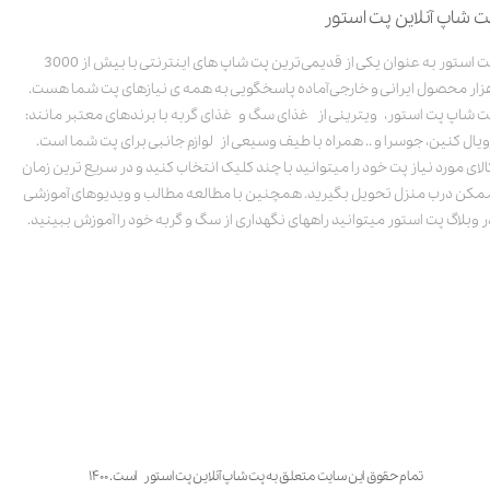
ت شاپ آنلاین پت استور
پت استور به عنوان یکی از قدیمی‌ترین پت شاپ های اینترنتی با بیش از 3000
زار محصول ایرانی و خارجی آماده پاسخگویی به همه ی نیازهای پت شما هست.
ت شاپ پت استور، ویترینی از غذای سگ و غذای گربه با برندهای معتبر مانند:
ویال کنین، جوسرا و .. همراه با طیف وسیعی از لوازم جانبی برای پت شما است.
الای مورد نیاز پت خود را میتوانید با چند کلیک انتخاب کنید و در سریع ترین زمان
مکن درب منزل تحویل بگیرید. همچنین با مطالعه مطالب و ویدیوهای آموزشی
ر وبلاگ پت استور میتوانید راههای نگهداری از سگ و گربه خود را آموزش ببینید.
تمام حقوق این سایت متعلق به پت شاپ آنلاین پت استور است. ۱۴۰۰