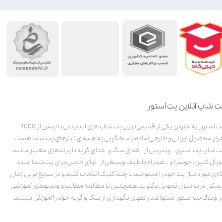
ت شاپ آنلاین پت استور
پت استور به عنوان یکی از قدیمی‌ترین پت شاپ های اینترنتی با بیش از 3000
زار محصول ایرانی و خارجی آماده پاسخگویی به همه ی نیازهای پت شما هست.
ت شاپ پت استور، ویترینی از غذای سگ و غذای گربه با برندهای معتبر مانند:
ویال کنین، جوسرا و .. همراه با طیف وسیعی از لوازم جانبی برای پت شما است.
الای مورد نیاز پت خود را میتوانید با چند کلیک انتخاب کنید و در سریع ترین زمان
مکن درب منزل تحویل بگیرید. همچنین با مطالعه مطالب و ویدیوهای آموزشی
ر وبلاگ پت استور میتوانید راههای نگهداری از سگ و گربه خود را آموزش ببینید.