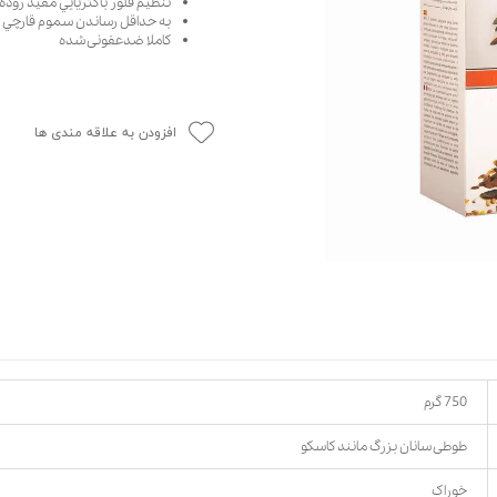
تنظيم فلور باکتريايي مفيد روده
به حداقل رساندن سموم قارچي و 
حوله سگ
غذا گربه
کاملا ضدعفونی شده
ربه
ر بچه گربه
وله گربه
افزودن به علاقه مندی ها
750 گرم
طوطی سانان بزرگ مانند کاسکو
خوراک