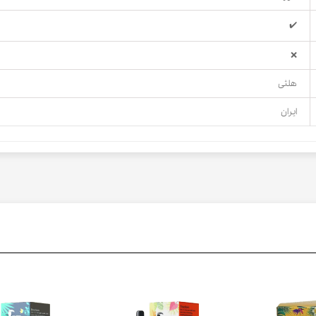
✔️
❌
هلثی
ایران