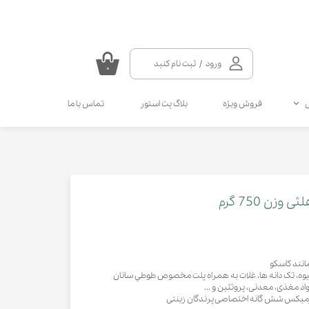
ورود
/
ثبت نام کنید
۰
حساب کاربری من
فروش ویژه
بلاگ پت استور
تماس با ما
تغییر گذر واژه
سفارشات
سلامتی گربه
سلامتی سگ
مکمل و ویتامین سگ
مالت و مولتی ویتامین گربه
خروج از حساب کاربری
انواع قطره سگ
انواع اسپری گربه
انواع قطره گربه
انواع اسپری سگ
ن 750 گرم
کرم دست و پای سگ
انند کاسکو
یوه، تک دانه ها، غلات به همراه پلت مخصوص طوطي سانان
اد مغذی، معدنی، پروتئین و ...
پرمیکس شش گانه اختصاصی پرندگان زینتی