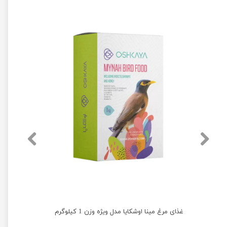
غذای خشک کاسكو و طوطی های بزرگ اوشکایا وزن 750 گرم
غذای مرغ مینا اوشکایا مدل ویژه وزن 1 کیلوگرم