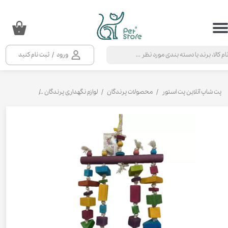
حساب کاربری من
۰
تغییر گذر واژه
ورود
/
ثبت نام کنید
سفارشات
خروج از حساب کاربری
پت شاپ آنلاین پت استور
محصولات پرندگان
لوازم نگهداری پرندگان
اسباب بازی پرن