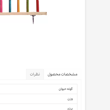
لباس و 
ظرف آب و 
اسکرچر گ
شیشه شی
لباس و ح
مشخصات محصول
نظرات
گونه حیوان
وزن
برند