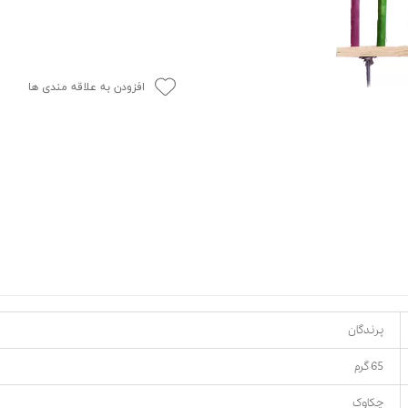
حوله سگ
غذا گربه
ربه
ر بچه گربه
افزودن به علاقه مندی ها
وله گربه
پرندگان
65 گرم
چکاوک