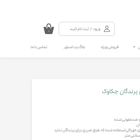
ورود
/
ثبت نام کنید
۰
حساب کاربری من
فروش ویژه
بلاگ پت استور
تماس با ما
تغییر گذر واژه
سفارشات
سلامتی گربه
سلامتی سگ
مکمل و ویتامین سگ
مالت و مولتی ویتامین گربه
خروج از حساب کاربری
انواع قطره سگ
انواع اسپری گربه
انواع قطره گربه
انواع اسپری سگ
پرندگان چکاوک
کرم دست و پای سگ
 و ضدعفونی شده
ان
خوراکی استفاده شده که هیچ ضرری برای پرندگان ندارد