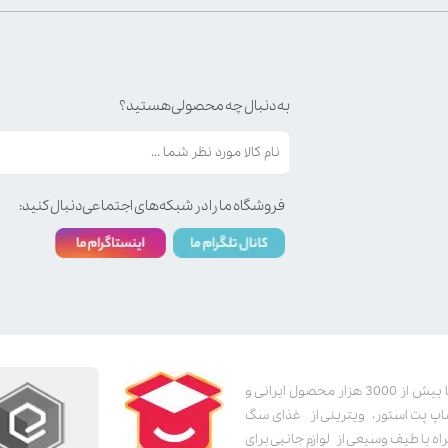
به دنبال چه محصولی هستید؟
فروشگاه ما را در شبکه‌های اجتماعی دنبال کنید:
پت استور به عنوان یکی از قدیمی‌ترین پت شاپ های اینترنتی با بیش از 3000 هزار محصول ایرانی و
اپ پت استور، ویترینی از غذای سگ
اه با طیف وسیعی از لوازم جانبی برای