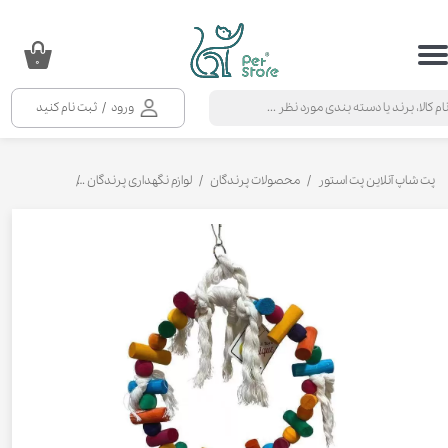
حساب کاربری من
۰
تغییر گذر واژه
ورود
/
ثبت نام کنید
سفارشات
خروج از حساب کاربری
پت شاپ آنلاین پت استور
محصولات پرندگان
لوازم نگهداری پرندگان
اسباب بازی پرن