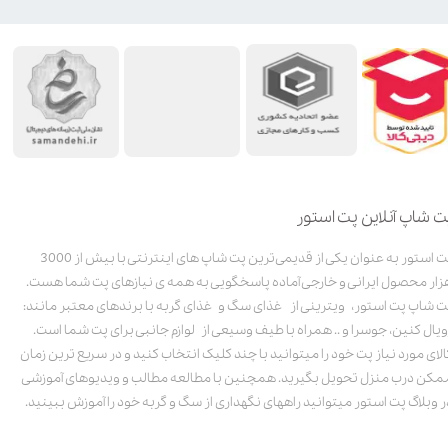
ت شاپ آنلاین پت استور
پت استور به عنوان یکی از قدیمی‌ترین پت شاپ های اینترنتی با بیش از 3000
زار محصول ایرانی و خارجی آماده پاسخگویی به همه ی نیازهای پت شما هست.
ت شاپ پت استور، ویترینی از غذای سگ و غذای گربه با برندهای معتبر مانند:
ویال کنین، جوسرا و .. همراه با طیف وسیعی از لوازم جانبی برای پت شما است.
الای مورد نیاز پت خود را میتوانید با چند کلیک انتخاب کنید و در سریع ترین زمان
مکن درب منزل تحویل بگیرید. همچنین با مطالعه مطالب و ویدیوهای آموزشی
ر وبلاگ پت استور میتوانید راههای نگهداری از سگ و گربه خود را آموزش ببینید.