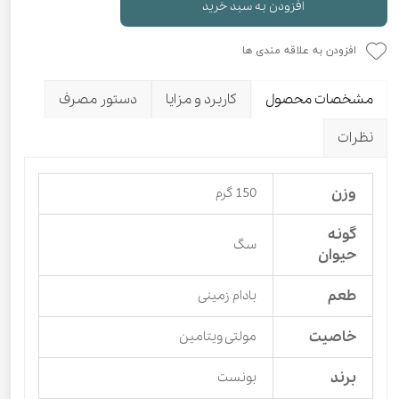
افزودن به سبد خرید
افزودن به علاقه مندی ها
مشخصات محصول
کاربرد و مزایا
دستور مصرف
نظرات
وزن
150 گرم
گونه
سگ
حیوان
طعم
بادام زمینی
خاصیت
مولتی ویتامین
برند
بونست