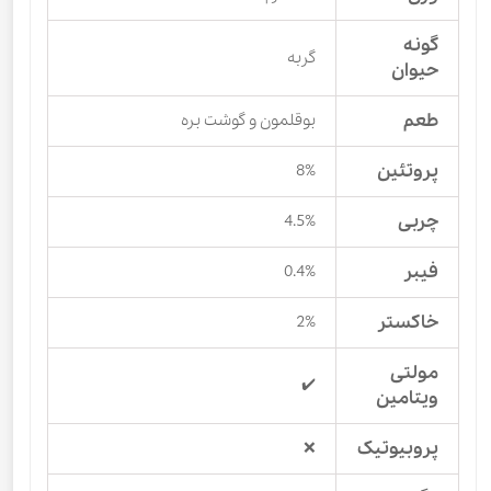
گونه
گربه
حیوان
طعم
بوقلمون و گوشت بره
پروتئین
8%
چربی
4.5%
فیبر
0.4%
خاکستر
2%
مولتی
✔️
ویتامین
پروبیوتیک
❌