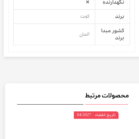
نگهدارنده
❌
برند
کچت
کشور مبدا
آلمان
برند
محصولات مرتبط
تاریخ انقضاء : 04/2027