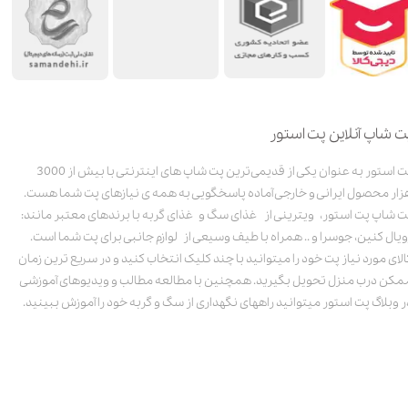
ت شاپ آنلاین پت استور
پت استور به عنوان یکی از قدیمی‌ترین پت شاپ های اینترنتی با بیش از 3000
زار محصول ایرانی و خارجی آماده پاسخگویی به همه ی نیازهای پت شما هست.
ت شاپ پت استور، ویترینی از غذای سگ و غذای گربه با برندهای معتبر مانند:
ویال کنین، جوسرا و .. همراه با طیف وسیعی از لوازم جانبی برای پت شما است.
الای مورد نیاز پت خود را میتوانید با چند کلیک انتخاب کنید و در سریع ترین زمان
مکن درب منزل تحویل بگیرید. همچنین با مطالعه مطالب و ویدیوهای آموزشی
ر وبلاگ پت استور میتوانید راههای نگهداری از سگ و گربه خود را آموزش ببینید.