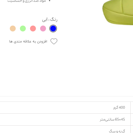
مواد ضد آلرژی و حساسیت
حوله سگ
غذا گربه
ربه
رنگ
: آبی
ر بچه گربه
وله گربه
افزودن به علاقه مندی ها
400 گرم
45×65 سانتی‌متر
گربه و سگ