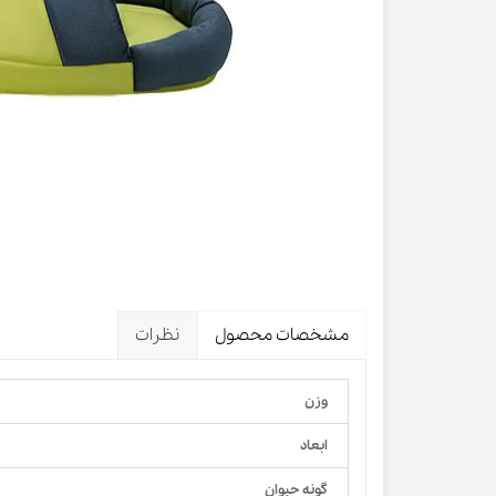
لباس و 
ظرف آب و 
اسکرچر گ
شیشه شی
لباس و ح
مشخصات محصول
نظرات
وزن
ابعاد
گونه حیوان