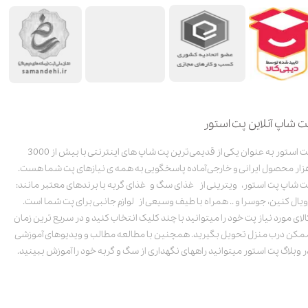
ت شاپ آنلاین پت استور
پت استور به عنوان یکی از قدیمی‌ترین پت شاپ های اینترنتی با بیش از 3000
زار محصول ایرانی و خارجی آماده پاسخگویی به همه ی نیازهای پت شما هست.
ت شاپ پت استور، ویترینی از غذای سگ و غذای گربه با برندهای معتبر مانند:
ویال کنین، جوسرا و .. همراه با طیف وسیعی از لوازم جانبی برای پت شما است.
الای مورد نیاز پت خود را میتوانید با چند کلیک انتخاب کنید و در سریع ترین زمان
مکن درب منزل تحویل بگیرید. همچنین با مطالعه مطالب و ویدیوهای آموزشی
ر وبلاگ پت استور میتوانید راههای نگهداری از سگ و گربه خود را آموزش ببینید.