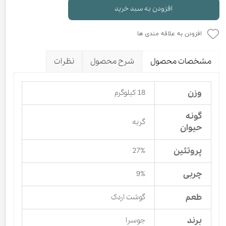
افزودن به سبد خرید
افزودن به علاقه مندی ها
مشخصات محصول
شرح محصول
نظرات
وزن
18 کیلوگرم
گونه
گربه
حیوان
پروتئین
27%
چربی
9%
طعم
گوشت اردک
برند
جوسرا