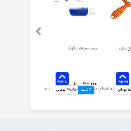
پرزگیر حیوانات مدل مبلی رولی
برس حیوانات گوگز
۱۹۵,۰۰۰ تومان
انی
4 قسط
48,750 تومانی