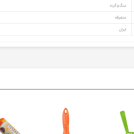
سگ و گربه
متفرقه
ایران