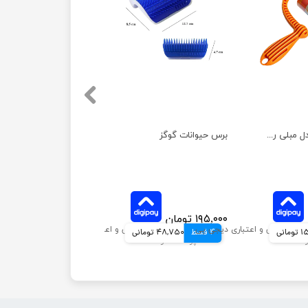
پرزگیر حیوانات مدل مبلی رولی
برس حیوانات گوگز
۱۹۵,۰۰۰ تومان
انی
4 قسط
48,750 تومانی