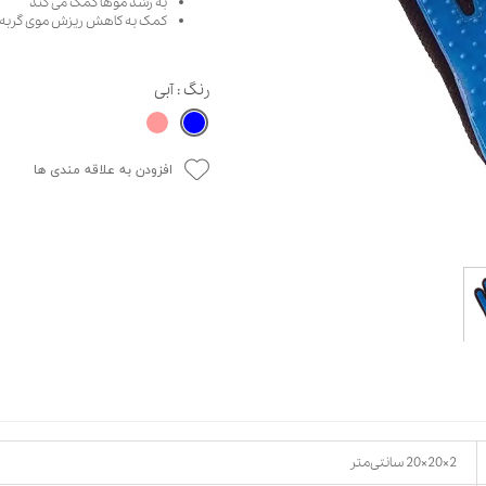
به رشد موها کمک می کند
کمک به کاهش ریزش موی گربه
حوله سگ
غذا گربه
ربه
ر بچه گربه
رنگ
: آبی
وله گربه
افزودن به علاقه مندی ها
2×20×20 سانتی‌متر