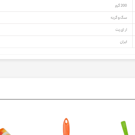
200 گرم
سگ و گربه
ار ای پت
ایران