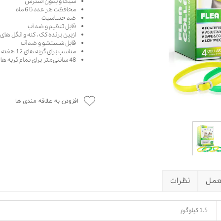
سبک و بدون استرس
محافظت هر عدد تا 6 ماه
حوله سگ
غذا گربه
ضد حساسیت
ربه
قابل تنظیم و ضد آب
ازبین برنده کک ، کنه و انگل های
ر بچه گربه
قابل شستشو و ضد آب
وله گربه
مناسب برای گربه های 12 هفته به بالا
48 سانتی متر برای تمام گربه ها
افزودن به علاقه مندی ها
عمل
نظرات
1.5 کیلوگرم