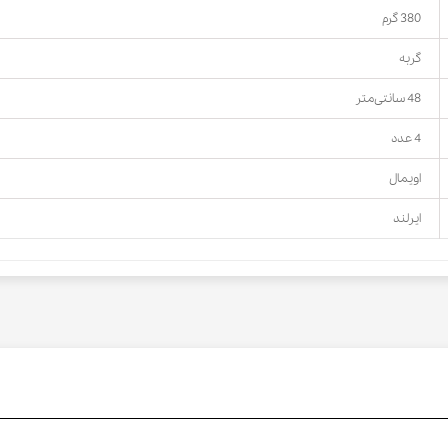
380 گرم
گربه
48 سانتی‌متر
4 عدد
اویمال
ایرلند