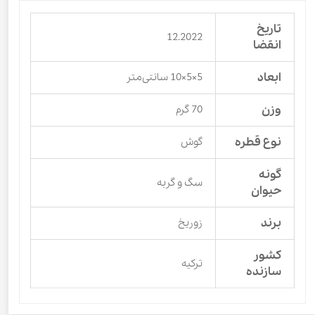
تاریخ
12.2022
انقضا
ابعاد
5×5×10 سانتی‌متر
وزن
70 گرم
نوع قطره
گوش
گونه
سگ و گربه
حیوان
برند
زوریخ
کشور
ترکیه
سازنده