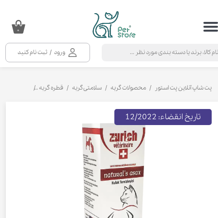
حساب کاربری من
۰
تغییر گذر واژه
ورود
/
ثبت نام کنید
سفارشات
خروج از حساب کاربری
پت شاپ آنلاین پت استور
محصولات گربه
سلامتی گربه
قطره گربه
قطره تمیز کننده
تاریخ انقضاء: 12/2022