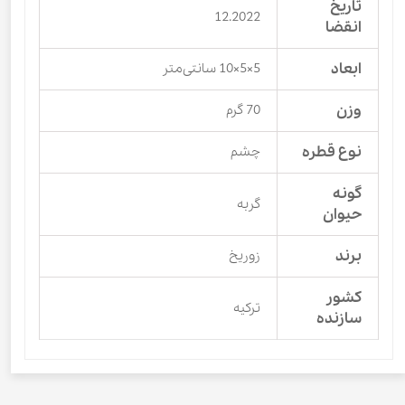
تاریخ
12.2022
انقضا
ابعاد
5×5×10 سانتی‌متر
وزن
70 گرم
نوع قطره
چشم
گونه
گربه
حیوان
برند
زوریخ
کشور
ترکیه
سازنده