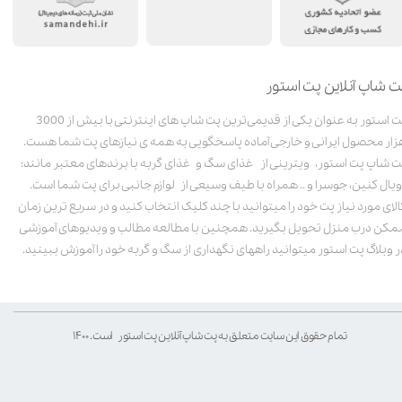
ت شاپ آنلاین پت استور
پت استور به عنوان یکی از قدیمی‌ترین پت شاپ های اینترنتی با بیش از 3000
زار محصول ایرانی و خارجی آماده پاسخگویی به همه ی نیازهای پت شما هست.
ت شاپ پت استور، ویترینی از غذای سگ و غذای گربه با برندهای معتبر مانند:
ویال کنین، جوسرا و .. همراه با طیف وسیعی از لوازم جانبی برای پت شما است.
الای مورد نیاز پت خود را میتوانید با چند کلیک انتخاب کنید و در سریع ترین زمان
مکن درب منزل تحویل بگیرید. همچنین با مطالعه مطالب و ویدیوهای آموزشی
ر وبلاگ پت استور میتوانید راههای نگهداری از سگ و گربه خود را آموزش ببینید.
تمام حقوق این سایت متعلق به پت شاپ آنلاین پت استور است. ۱۴۰۰