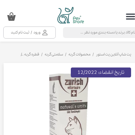
حساب کاربری من
۰
تغییر گذر واژه
ورود
/
ثبت نام کنید
سفارشات
خروج از حساب کاربری
پت شاپ آنلاین پت استور
محصولات گربه
سلامتی گربه
قطره گربه
قطره تمیز کننده
تاریخ انقضاء: 12/2022