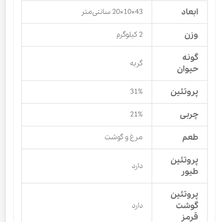
ابعاد
43×10×20 سانتی‌متر
وزن
2 کیلوگرم
گونه
گربه
حیوان
پروتئین
31%
چربی
21%
طعم
مرغ و گوشت
پروتئین
دارد
طیور
پروتئین
گوشت
دارد
قرمز