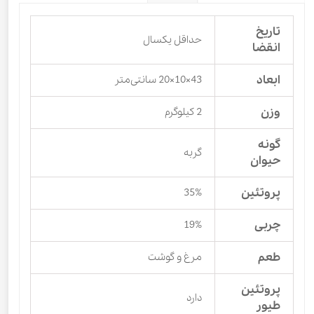
تاریخ
حداقل یکسال
انقضا
ابعاد
43×10×20 سانتی‌متر
وزن
2 کیلوگرم
گونه
گربه
حیوان
پروتئین
35%
چربی
19%
طعم
مرغ و گوشت
پروتئین
دارد
طیور