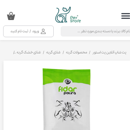
حساب کاربری من
۰
تغییر گذر واژه
ورود
/
ثبت نام کنید
سفارشات
خروج از حساب کاربری
پت شاپ آنلاین پت استور
محصولات گربه
غذای گربه
غذای خشک گربه
غذای خشک 