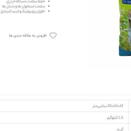
حفظ سلامت دستگاه ادراری
سلامت استخوان ها و دندان ها
حوله سگ
غذا گربه
حاوی پروبیوتیک و اسید آمینه‌ی 
ربه
ر بچه گربه
وله گربه
افزودن به علاقه مندی ها
43×10×20 سانتی‌متر
1.5 کیلوگرم
گربه