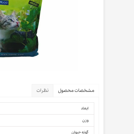
لباس و 
ظرف آب و 
اسکرچر گ
شیشه شی
لباس و ح
مشخصات محصول
نظرات
ابعاد
وزن
گونه حیوان