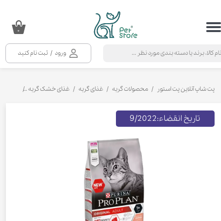
حساب کاربری من
۰
تغییر گذر واژه
ورود
/
ثبت نام کنید
سفارشات
خروج از حساب کاربری
پت شاپ آنلاین پت استور
محصولات گربه
غذای گربه
غذای خشک گربه
غذای خشک 
تاریخ انقضاء:9/2022