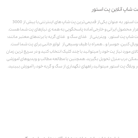
ت شاپ آنلاین پت استور
پت استور به عنوان یکی از قدیمی‌ترین پت شاپ های اینترنتی با بیش از 3000
زار محصول ایرانی و خارجی آماده پاسخگویی به همه ی نیازهای پت شما هست.
ت شاپ پت استور، ویترینی از غذای سگ و غذای گربه با برندهای معتبر مانند:
ویال کنین، جوسرا و .. همراه با طیف وسیعی از لوازم جانبی برای پت شما است.
الای مورد نیاز پت خود را میتوانید با چند کلیک انتخاب کنید و در سریع ترین زمان
مکن درب منزل تحویل بگیرید. همچنین با مطالعه مطالب و ویدیوهای آموزشی
ر وبلاگ پت استور میتوانید راههای نگهداری از سگ و گربه خود را آموزش ببینید.