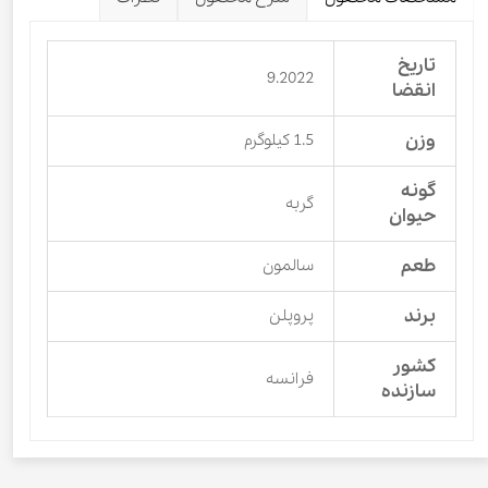
تاریخ
9.2022
انقضا
وزن
1.5 کیلوگرم
گونه
گربه
حیوان
طعم
سالمون
برند
پروپلن
کشور
فرانسه
سازنده