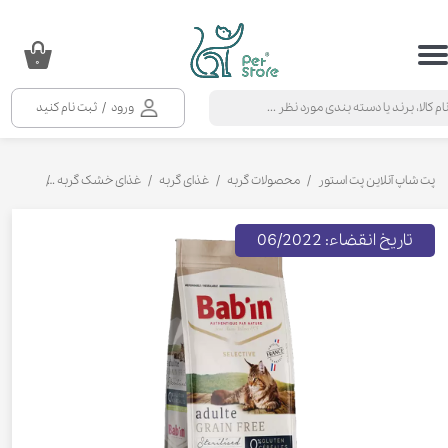
حساب کاربری من
۰
تغییر گذر واژه
ورود
/
ثبت نام کنید
سفارشات
خروج از حساب کاربری
پت شاپ آنلاین پت استور
محصولات گربه
غذای گربه
غذای خشک گربه
غذای خشک 
تاریخ انقضاء: 06/2022