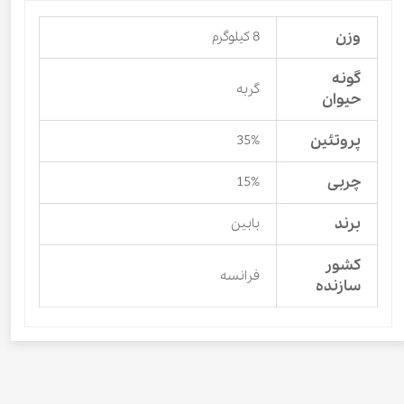
وزن
8 کیلوگرم
گونه
گربه
حیوان
پروتئین
35%
چربی
15%
برند
بابین
کشور
فرانسه
سازنده