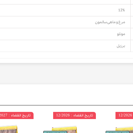
12%
مرغ و ماهی سالمون
مونلو
برزیل
تاریخ انقضاء : 12/2026
تاریخ انقضاء : 09/2027