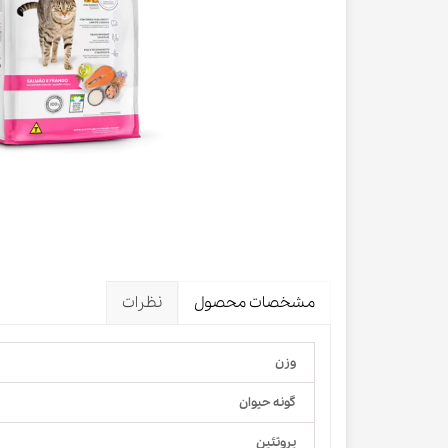
لباس و 
ظرف آب و 
اسکرچر گ
شیشه شی
لباس و ح
مشخصات محصول
نظرات
وزن
گونه حیوان
پروتئین