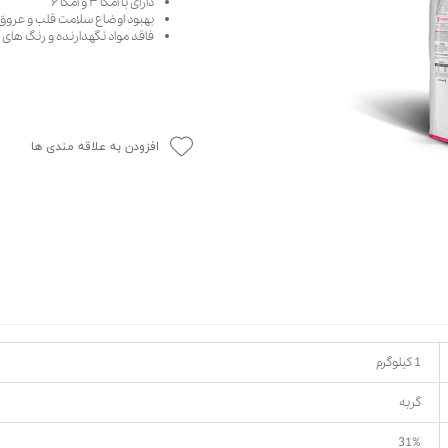
دارای با امگا ۳ و امگا ۶
بهبود اوضاع سلامت قلب و عروق
حوله سگ
غذا گربه
فاقد مواد نگهدارنده و رنگ ها
ربه
ر بچه گربه
وله گربه
افزودن به علاقه مندی ها
1 کیلوگرم
گربه
31%