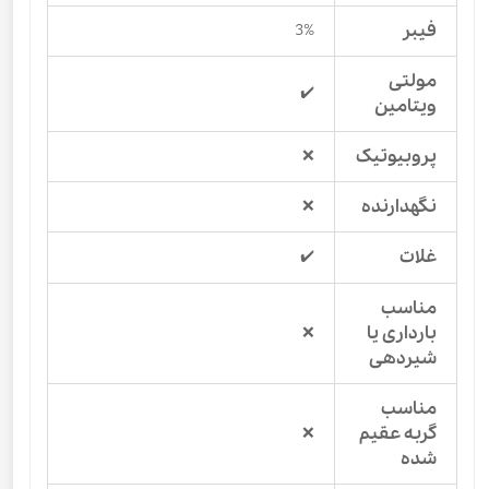
فیبر
3%
مولتی
✔️
ویتامین
پروبیوتیک
❌
نگهدارنده
❌
غلات
✔️
مناسب
بارداری یا
❌
شیردهی
مناسب
گربه عقیم
❌
شده