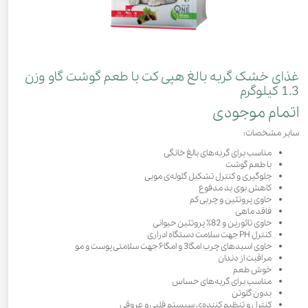
غذای خشک گربه بالغ هپی کت با طعم گوشت گاو وزن
1.3 کیلوگرم
اتمام موجودی
سایر مشخصات:
مناسب برای گربه‌های بالغ خانگی
با طعم گوشت
جلوگیری و کنترل تشکیل گلوله‌ی مویی
کاهش بوی بد مدفوع
حاوی پروتئین و چربی کم
فاقد ماهی
حاوی تائورین و 82٪ پروتئین حیوانی
کنترل PH جهت سلامت دستگاه ادراری
حاوی اسیدهای چرب امگا3 و امگا۶ جهت سلامتی پوست و مو
مراقبت از دندان
خوش طعم
مناسب برای گربه‌های حساس
بدون گلوتن
کنترل و تنظیم کننده‌ی سیستم قلبی و عروقی