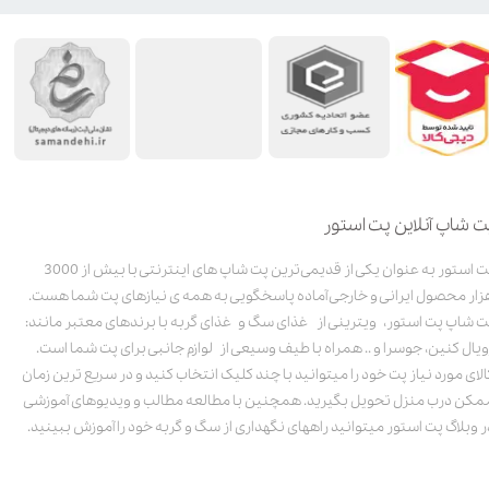
ت شاپ آنلاین پت استور
پت استور به عنوان یکی از قدیمی‌ترین پت شاپ های اینترنتی با بیش از 3000
زار محصول ایرانی و خارجی آماده پاسخگویی به همه ی نیازهای پت شما هست.
ت شاپ پت استور، ویترینی از غذای سگ و غذای گربه با برندهای معتبر مانند:
ویال کنین، جوسرا و .. همراه با طیف وسیعی از لوازم جانبی برای پت شما است.
الای مورد نیاز پت خود را میتوانید با چند کلیک انتخاب کنید و در سریع ترین زمان
مکن درب منزل تحویل بگیرید. همچنین با مطالعه مطالب و ویدیوهای آموزشی
ر وبلاگ پت استور میتوانید راههای نگهداری از سگ و گربه خود را آموزش ببینید.