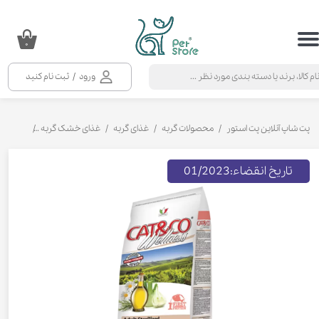
حساب کاربری من
۰
تغییر گذر واژه
ورود
/
ثبت نام کنید
سفارشات
خروج از حساب کاربری
پت شاپ آنلاین پت استور
محصولات گربه
غذای گربه
غذای خشک گربه
غذای خشک
تاریخ انقضاء:01/2023